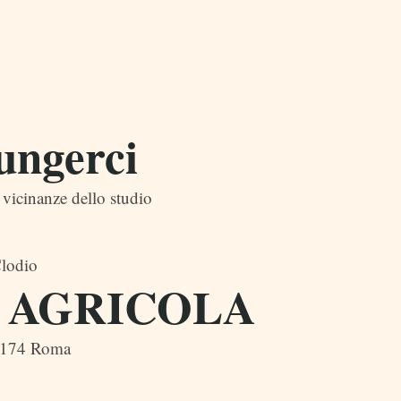
ungerci
 vicinanze dello studio
Clodio
O AGRICOLA
00174 Roma