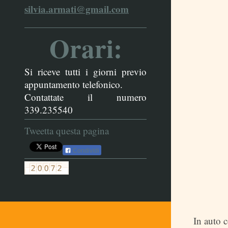
silvia.armati@gmail.com
Orari:
Si riceve tutti i giorni previo
appuntamento telefonico.
Contattate il numero
339.235540
Tweetta questa pagina
Condividi
In auto 