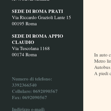
SEDE DI ROMA PRATI
Via Riccardo Grazioli Lante 15
00195 Roma
SEDE DI ROMA APPIO
CLAUDIO
Via Tuscolana 1168
00174 Roma
In auto 
Metro li
Autobus 
A piedi d
Numero di telefono:
3392366540
Cellulare: 0692090567
Fax:
0692090567
Indirizzo e-mail: